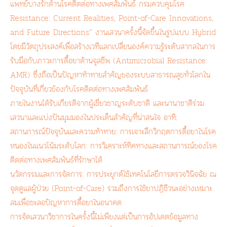
แพทย์บางรักด้านโรคติดต่อทางเพศสัมพันธ์ กรมควบคุมโรค
Resistance: Current Realities, Point-of-Care Innovations,
and Future Directions” งานเสวนาครั้งนี้จัดขึ้นในรูปแบบ Hybrid
โดยมีวัตถุประสงค์เพื่อสร้างเวทีแลกเปลี่ยนองค์ความรู้ระดับสากลในการ
รับมือกับภาวะการดื้อยาต้านจุลชีพ (Antimicrobial Resistance:
AMR) ซึ่งถือเป็นปัญหาท้าทายสำคัญของระบบสาธารณสุขทั่วโลกใน
ปัจจุบันที่เกี่ยวข้องกับโรคติดต่อทางเพศสัมพันธ์
ภายในงานได้รับเกียรติจากผู้เชี่ยวชาญระดับชาติ และนานาชาติร่วม
เสวนาและแบ่งปันมุมมองในประเด็นสำคัญที่น่าสนใจ อาทิ:
สถานการณ์ปัจจุบันและความท้าทาย: การเจาะลึกวิกฤตการดื้อยาในโรค
หนองในแนวโน้มระดับโลก: การวิเคราะห์ทิศทางและสถานการณ์ของโรค
ติดต่อทางเพศสัมพันธ์ที่รักษาได้
นวัตกรรมและการจัดการ: การประยุกต์ใช้เทคโนโลยีการตรวจวินิจฉัย ณ
จุดดูแลผู้ป่วย (Point-of-Care) รวมถึงการใช้ยาปฏิชีวนะอย่างเหมาะ
สมเพื่อชะลอปัญหาการดื้อยาในอนาคต
การจัดเสวนาวิชาการในครั้งนี้ไม่เพียงแต่เป็นการอัปเดตข้อมูลทาง