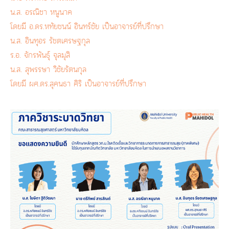
น.ส. อรณิชา หนูนาค
โดยมี อ.ดร.หทัยชนน์ อินทร์ชัย เป็นอาจารย์ที่ปรึกษา
น.ส. อินทุอร รัชตเศรษฐกุล
ร.อ. จักรพันธุ์ จุลมุสิ
น.ส. สุพรรษา วิชัยรัตนกุล
โดยมี ผศ.ดร.สุคนธา ศิริ เป็นอาจารย์ที่ปรึกษา