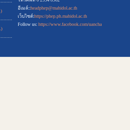
อีเมล์::
headphep@mahidol.ac.th
)
เว็บไซต์:
https://phep.ph.mahidol.ac.th
Follow us:
https://www.facebook.com/uancha
.)