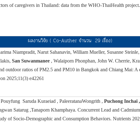
ctors of caregivers in Thailand: data from the WHO-ThaiHealth projec
ผลงานวิจัย ( Co-Auther จำนวน 29 เรื่อง)
rima Niampradit, Narut Sahanavin, William Mueller, Susanne Steinle,
lakis,
San Suwanmanee
, Walaiporn Phonphan, John W. Cherrie, Kra
 and outdoor ratios of PM2.5 and PM10 in Bangkok and Chiang Mai: A 
yon 2025;11(3) e42261
 Pouyfung Saruda Kuraeiad , PaleeratanaWongrith ,
Puchong Inchai ,
ungwan Satarug ,Tanaporn Khamphaya. Concurrent Lead and Cadmiu
tudy of Socio-Demographic and Consumption Behaviors. Nutrients 202