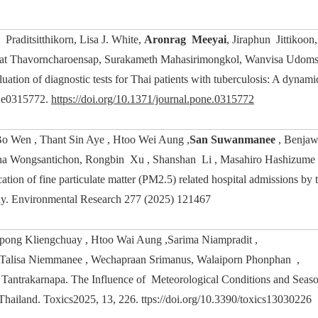
raditsitthikorn, Lisa J. White,
Aronrag Meeyai
, Jiraphun Jittiko
at Thavorncharoensap, Surakameth Mahasirimongkol, Wanvisa Udomsi
tion of diagnostic tests for Thai patients with tuberculosis: A dynami
 e0315772.
https://doi.org/10.1371/journal.pone.0315772
o Wen , Thant Sin Aye , Htoo Wei Aung ,
San Suwanmanee
, Benjaw
ana Wongsantichon, Rongbin Xu , Shanshan Li , Masahiro Hashizume 
ation of fine particulate matter (PM2.5) related hospital admissions by 
udy. Environmental Research 277 (2025) 121467
ong Kliengchuay , Htoo Wai Aung ,Sarima Niampradit ,
Talisa Niemmanee , Wechapraan Srimanus, Walaiporn Phonphan ,
t Tantrakarnapa. The Influence of Meteorological Conditions and Seas
hailand. Toxics2025, 13, 226. ttps://doi.org/10.3390/toxics13030226