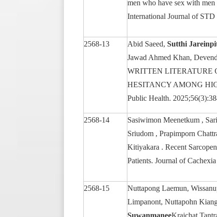
men who have sex with men a
International Journal of S
2568-13
Abid Saeed,
Sutthi Jareinp
Jawad Ahmed Khan, Deven
WRITTEN LITERATURE 
HESITANCY AMONG HIGH SC
Public Health. 2025;56(3):3
2568-14
Sasiwimon Meenetkum , Sari
Sriudom , Prapimporn Chattr
Kitiyakara . Recent Sarcopeni
Patients. Journal of Cachexi
2568-15
Nuttapong Laemun, Wissanup
Limpanont, Nuttapohn Kian
Suwanmanee
Kraichat Tantr