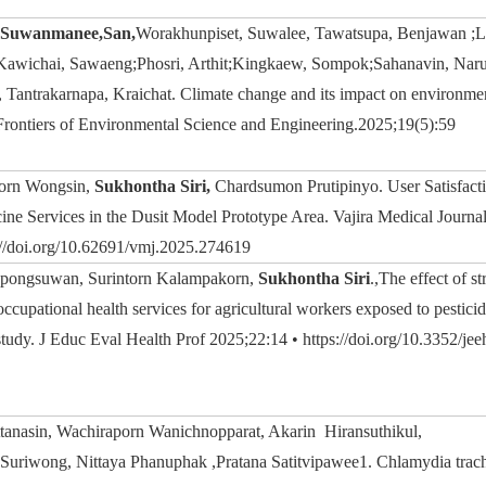
Suwanmanee,San,
Worakhunpiset, Suwalee, Tawatsupa, Benjawan ;La
;Kawichai, Sawaeng;Phosri, Arthit;Kingkaew, Sompok;Sahanavin, Narut
antrakarnapa, Kraichat. Climate change and its impact on environmenta
. Frontiers of Environmental Science and Engineering.2025;19(5):59
orn Wongsin,
Sukhontha Siri,
Chardsumon Prutipinyo. User Satisfacti
cine Services in the Dusit Model Prototype Area. Vajira Medical Journa
://doi.org/10.62691/vmj.2025.274619
pongsuwan, Surintorn Kalampakorn,
Sukhontha Siri
.,The effect of s
ccupational health services for agricultural workers exposed to pesticid
 study. J Educ Eval Health Prof 2025;22:14 • https://doi.org/10.3352/je
attanasin, Wachiraporn Wanichnopparat, Akarin Hiransuthikul,
a Suriwong, Nittaya Phanuphak ,Pratana Satitvipawee1. Chlamydia trac