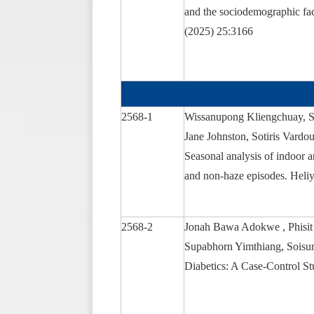
and the sociodemographic fa
(2025) 25:3166
2568-1
Wissanupong Kliengchuay, Sa
Jane Johnston, Sotiris Vardou
Seasonal analysis of indoor
and non-haze episodes. Heli
2568-2
Jonah Bawa Adokwe , Phisit
Supabhorn Yimthiang, Sois
Diabetics: A Case-Control S