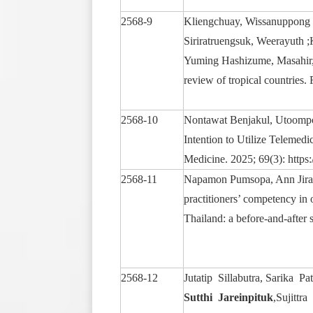
2568-9
Kliengchuay, Wissanuppong
Siriratruengsuk, Weerayuth 
Yuming Hashizume, Masahir, T
review of tropical countries
2568-10
Nontawat Benjakul, Utoomp
Intention to Utilize Telemedi
Medicine. 2025; 69(3): https
2568-11
Napamon Pumsopa, Ann Jira
practitioners’ competency in o
Thailand: a before-and-after
2568-12
Jutatip Sillabutra, Sarika P
Sutthi Jareinpituk
,Sujittr