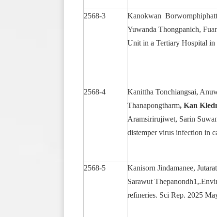
2568-3
Kanokwan Borwornphiphatt
Yuwanda Thongpanich, Fuangf
Unit in a Tertiary Hospital i
2568-4
Kanittha Tonchiangsai, Anu
Thanapongtharm
, Kan Kle
Aramsirirujiwet, Sarin Suwan
distemper virus infection in 
2568-5
Kanisorn Jindamanee, Jutar
Sarawut Thepanondh1,.Enviro
refineries. Sci Rep. 2025 M