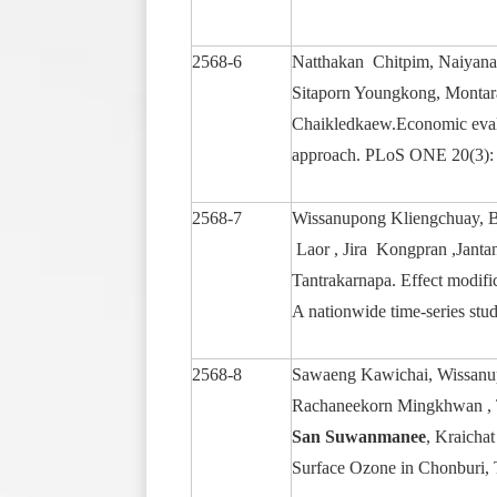
2568-6
Natthakan Chitpim, Naiyana P
Sitaporn Youngkong, Montar
Chaikledkaew.Economic evalua
approach. PLoS ONE 20(3):
2568-7
Wissanupong Kliengchuay, B
Laor , Jira Kongpran ,Jant
Tantrakarnapa. Effect modific
A nationwide time-series st
2568-8
Sawaeng Kawichai, Wissanup
Rachaneekorn Mingkhwan , 
San Suwanmanee
, Kraicha
Surface Ozone in Chonburi, T