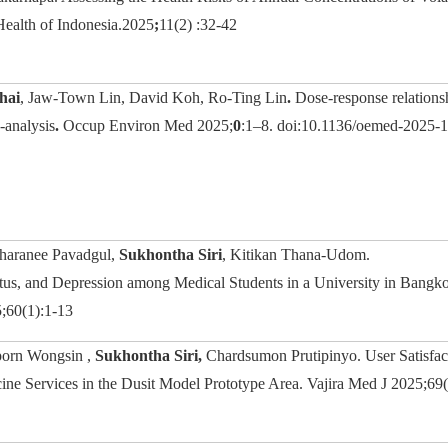
Health of Indonesia.2025
;
11(2) :32-42
hai
, Jaw-Town Lin, David Koh, Ro-Ting Lin
.
Dose-response relation
-analysis
.
Occup Environ Med 2025;
0
:1–8. doi:10.1136/oemed-2025-
haranee Pavadgul,
Sukhontha Siri
, Kitikan Thana-Udom.
tatus, and Depression among Medical Students in a University in Bangko
5;60(1):1-13
porn Wongsin ,
Sukhontha Siri,
Chardsumon Prutipinyo. User Satisfact
icine Services in the Dusit Model Prototype Area. Vajira Med J 2025;6