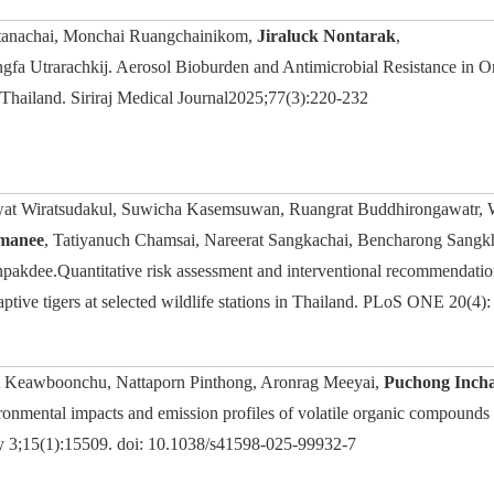
anachai, Monchai Ruangchainikom,
Jiraluck Nontarak
,
a Utrarachkij. Aerosol Bioburden and Antimicrobial Resistance in O
n Thailand. Siriraj Medical Journal2025;77(3):220-232
wat Wiratsudakul, Suwicha Kasemsuwan, Ruangrat Buddhirongawatr,
dmanee
, Tatiyanuch Chamsai, Nareerat Sangkachai, Bencharong Sang
pakdee.Quantitative risk assessment and interventional recommendatio
captive tigers at selected wildlife stations in Thailand. PLoS ONE 20(4)
at Keawboonchu, Nattaporn Pinthong, Aronrag Meeyai,
Puchong Incha
nmental impacts and emission profiles of volatile organic compounds
ay 3;15(1):15509. doi: 10.1038/s41598-025-99932-7