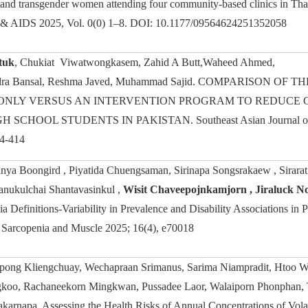
nd transgender women attending four community-based clinics in Th
TD & AIDS 2025, Vol. 0(0) 1–8. DOI: 10.1177/09564624251352058
ituk
, Chukiat Viwatwongkasem, Zahid A Butt,Waheed Ahmed,
dra Bansal, Reshma Javed, Muhammad Sajid. COMPARISON OF
ONLY VERSUS AN INTERVENTION PROGRAM TO REDUCE C
HOOL STUDENTS IN PAKISTAN. Southeast Asian Journal of Tr
84-414
nya Boongird , Piyatida Chuengsaman, Sirinapa Songsrakaew , Sirar
anukulchai Shantavasinkul ,
Wisit Chaveepojnkamjorn , Jiraluck 
a Definitions-Variability in Prevalence and Disability Associations in P
a Sarcopenia and Muscle 2025; 16(4), e70018
ong Kliengchuay, Wechapraan Srimanus, Sarima Niampradit, Htoo W
gkoo, Rachaneekorn Mingkwan, Pussadee Laor, Walaiporn Phonphan,
akarnapa. Assessing the Health Risks of Annual Concentrations of Vo