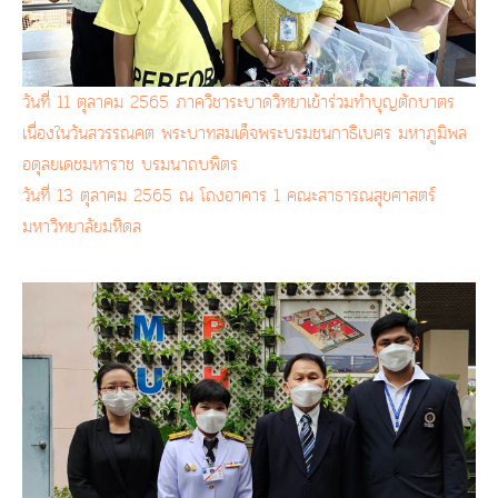
วันที่ 11 ตุลาคม 2565 ภาควิชาระบาดวิทยาเข้าร่วมทำบุญตักบาตร
เนื่องในวันสวรรณคต พระบาทสมเด็จพระบรมชนกาธิเบศร มหาภูมิพล
อดุลยเดชมหาราช บรมนาถบพิตร
วันที่ 13 ตุลาคม 2565 ณ โถงอาคาร 1 คณะสาธารณสุขศาสตร์
มหาวิทยาลัยมหิดล