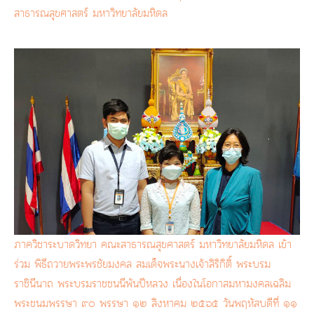
สาธารณสุขศาสตร์ มหาวิทยาลัยมหิดล
ภาควิชาระบาดวิทยา คณะสาธารณสุขศาสตร์ มหาวิทยาลัยมหิดล เข้า
ร่วม พิธีถวายพระพรชัยมงคล สมเด็จพระนางเจ้าสิริกิติ์ พระบรม
ราชินีนาถ พระบรมราชชนนีพันปีหลวง เนื่องในโอกาสมหามงคลเฉลิม
พระชนมพรรษา ๙๐ พรรษา ๑๒ สิงหาคม ๒๕๖๕ วันพฤหัสบดีที่ ๑๑