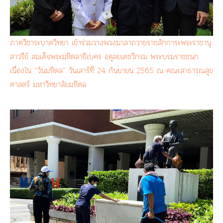
ภาควิชาระบาดวิทยา เข้าร่วมวางพวงมาลาถวายราชสักการะพระราชานุ
สาวรีย์ สมเด็จพระมหิตลาธิเบศร อดุลยเดชวิกรม พระบรมราชชนก
เนื่องใน “วันมหิดล” วันเสาร์ที่ 24 กันยายน 2565 ณ คณะสาธารณสุข
ศาสตร์ มหาวิทยาลัยมหิดล