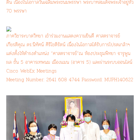
ดิน เนื่องในโอกาสวันเฉลิมพระชนมพรรษา พระบาทสมเด็จพระเจ้าอยู่หัว
70 พรรษา
ภาควิชาระบาดวิทยา เข้าร่วมงานแสดงความยินดี ศาสตราจารย์
เกียรติคุณ ดร.นิทัศน์ ศิริโชติรัตน์ เนื่องในโอกาสได้รับการโปรดเกล้าฯ
แต่งตั้งให้ดำรงตำแหน่ง “ศาสตราจารย์”ณ ห้องประชุมพิทยา จารุพูน
ผล ชั้น 5 อาคารเทพนม เมืองแมน (อาคาร 5) และผ่านระบบออนไลน์
Cisco WebEx Meetings
Meeting Number: 2641 608 4744 Password: MUPH140622