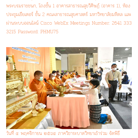
พระบรมราชชนก, โถงชั้น 1 อาคารสาธารณสุขวิศิษฏ์ (อาคาร 1), ห้อง
ประชุมเธียเตอร์ ชั้น 2 คณะสาธารณสุขศาสตร์ มหาวิทยาลัยมหิดล และ
ผ่านระบบออนไลน์ Cisco WebEx Meetings Number: 2641 333
3215 Password: PHMU75
วันที่ ๔ พฤศจิกายน ๒๕๖๔ ภาควิชาระบาดวิทยาเข้าร่วม จัดพิธี