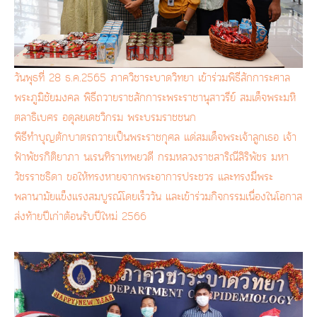
วันพุธที่ 28 ธ.ค.2565 ภาควิชาระบาดวิทยา เข้าร่วมพิธีสักการะศาล
พระภูมิชัยมงคล พิธีถวายราชสักการะพระราชานุสาวรีย์ สมเด็จพระมหิ
ตลาธิเบศร อดุลยเดชวิกรม พระบรมราชชนก
พิธีทำบุญตักบาตรถวายเป็นพระราชกุศล แด่สมเด็จพระเจ้าลูกเธอ เจ้า
ฟ้าพัชรกิติยาภา นเรนทิราเทพยวดี กรมหลวงราชสาริณีสิริพัชร มหา
วัชรราชธิดา ขอให้ทรงหายจากพระอาการประชวร และทรงมีพระ
พลานามัยแข็งแรงสมบูรณ์โดยเร็ววัน และเข้าร่วมกิจกรรมเนื่องในโอกาส
ส่งท้ายปีเก่าต้อนรับปีใหม่ 2566