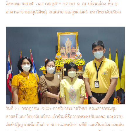
สิงหาคม ๒๕๖๕ เวลา ๐๘.๑๕ - ๐๙.๐๐ น. ณ บริเวณโถง ชั้น ๑
อาคารสาธารณสุขวิศิษฏ์ คณะสาธารณสุขศาสตร์ มหาวิทยาลัยมหิดล
วันที่ 27 กรกฎาคม 2565 ภาควิชาระบาดวิทยา คณะสาธารณสุข
ศาสตร์ มหาวิทยาลัยมหิดล เข้าร่วมพิธีถวายพระพรชัยมงคล และถวาย
สัตย์ปฏิญาณเพื่อเป็นข้าราชการและพนักงานที่ดี และเป็นพลังของแผ่น